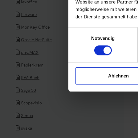
lexoffice
Website an unsere Partner fü
möglicherweise mit weiteren
Lexware
der Dienste gesammelt haben
MonKey Office
Einwilligungsauswahl
Notwendig
Oracle NetSuite
orgaMAX
Papierkram
Ablehnen
RW-Buch
Sage 50
Scopevisio
Simba
syska