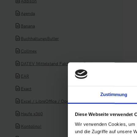
Addison
Agenda
Banana
BuchhaltungsButler
Collmex
DATEV Mittelstand Faktura mit Rechnungswesen
EAR
Exact
Zustimmung
Excel / LibreOffice / OpenOffice
Haufe x360
Diese Webseite verwendet 
Wir verwenden Cookies, um I
Kontolino!
und die Zugriffe auf unsere 