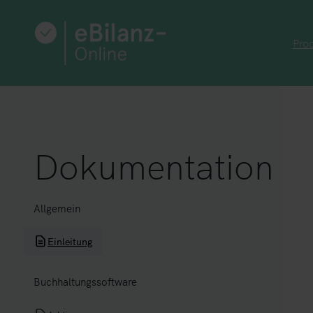
Zum
Inhalt
Pro
springen
Dokumentation
Allgemein
Einleitung
Buchhaltungssoftware