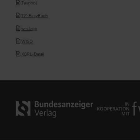
Taxpool
TZ-EasyBuch
weclapp
WISO
XBRL-Datei