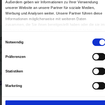
Außerdem geben wir Informationen zu Ihrer Verwendung
unserer Website an unsere Partner für soziale Medien,
Relevante Abschnitte im Technischen Leitfaden:
Werbung und Analysen weiter. Unsere Partner führen diese
– Tz. B.14.8
Informationen möglicherweise mit weiteren Daten
zusammen, die Sie ihnen bereitgestellt haben oder die sie im
Rahmen Ihrer Nutzung der Dienste gesammelt haben. Bitte
beachten Sie unsere
Datenschutzerklärung
.
deutung
Einwilligungsauswahl
Notwendig
gaben zur Position
enInfo.company.id.idNo.type.companyId.STWID‘
Präferenzen
d nicht zulässig.
Statistiken
hr zu:
Steuerliche W-IdNr.
Marketing