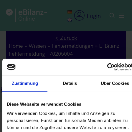
Zum
Inhalt
Login
springen
< Zurück
Home
»
Wissen
»
Fehlermeldungen
»
E-Bilanz
Fehlermeldung 170205004
Zustimmung
Details
Über Cookies
ehlermeldung 170205004
Diese Webseite verwendet Cookies
Wir verwenden Cookies, um Inhalte und Anzeigen zu
personalisieren, Funktionen für soziale Medien anbieten zu
Die Angabe der steuerlichen W-IdNr. des
können und die Zugriffe auf unsere Website zu analysieren.
Unternehmens ist unzulässig.