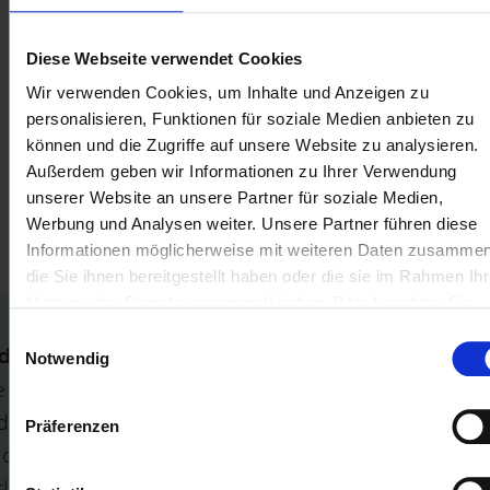
„Personengesellschaft“, so muss die Position
„Bilanzart steuerlich“ werthaltig übermittelt
Diese Webseite verwendet Cookies
werden, es sei denn, der Name der Gesamthand
Wir verwenden Cookies, um Inhalte und Anzeigen zu
ist werthaltig angegeben oder es wurde die
personalisieren, Funktionen für soziale Medien anbieten zu
„Rechtsform“-Ausprägung „Kommanditgesellschaf
können und die Zugriffe auf unsere Website zu analysieren.
auf Aktien“ gewählt.
Außerdem geben wir Informationen zu Ihrer Verwendung
unserer Website an unsere Partner für soziale Medien,
Relevante Abschnitte im Technischen Leitfaden:
Werbung und Analysen weiter. Unsere Partner führen diese
Informationen möglicherweise mit weiteren Daten zusammen
– Tz. B.14.3.1.11
die Sie ihnen bereitgestellt haben oder die sie im Rahmen Ihr
Nutzung der Dienste gesammelt haben. Bitte beachten Sie
unsere
Datenschutzerklärung
.
Einwilligungsauswahl
deutung
Notwendig
e Positionen ‚genInfo.report.id.statementType.tax‘
d ‚genInfo.report.id.accordingTo.name‘ wurden
Präferenzen
de nicht werthaltig berichtet. Dies ist bei der
rliegenden Ausprägung von