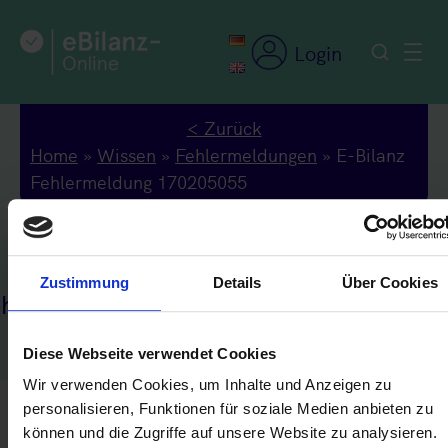
Zum
Inhalt
Login
springen
< Zurück
Home
»
Wissen
»
Fehlermeldungen
»
E-Bilanz
Fehlermeldung 170205055
Zustimmung
Details
Über Cookies
ehlermeldung 170205055
Diese Webseite verwendet Cookies
Wir verwenden Cookies, um Inhalte und Anzeigen zu
personalisieren, Funktionen für soziale Medien anbieten zu
Die Angabe der steuerlichen W-IdNr. des
können und die Zugriffe auf unsere Website zu analysieren.
Mutterunternehmens ist unzulässig.