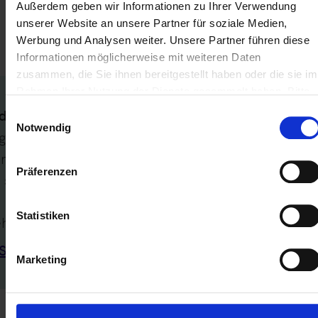
Außerdem geben wir Informationen zu Ihrer Verwendung
unserer Website an unsere Partner für soziale Medien,
Relevante Abschnitte im Technischen Leitfaden:
Werbung und Analysen weiter. Unsere Partner führen diese
– Tz. B.14.8
Informationen möglicherweise mit weiteren Daten
zusammen, die Sie ihnen bereitgestellt haben oder die sie im
Rahmen Ihrer Nutzung der Dienste gesammelt haben. Bitte
beachten Sie unsere
Datenschutzerklärung
.
deutung
Einwilligungsauswahl
Notwendig
gaben zur Position
enInfo.company.id.parent.idNo.type.companyId.
Präferenzen
 sind nicht zulässig.
Statistiken
hr zu:
Steuerliche W-IdNr.
Marketing