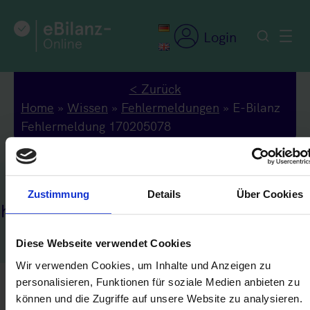
Zum
Inhalt
Login
springen
< Zurück
Home
»
Wissen
»
Fehlermeldungen
»
E-Bilanz
Fehlermeldung 170205078
Zustimmung
Details
Über Cookies
ehlermeldung 170205078
Diese Webseite verwendet Cookies
Wir verwenden Cookies, um Inhalte und Anzeigen zu
personalisieren, Funktionen für soziale Medien anbieten zu
Die für die Positionen „Summe Aktiva“ und
können und die Zugriffe auf unsere Website zu analysieren.
„Summe Passiva“ angegebenen Beträge müssen