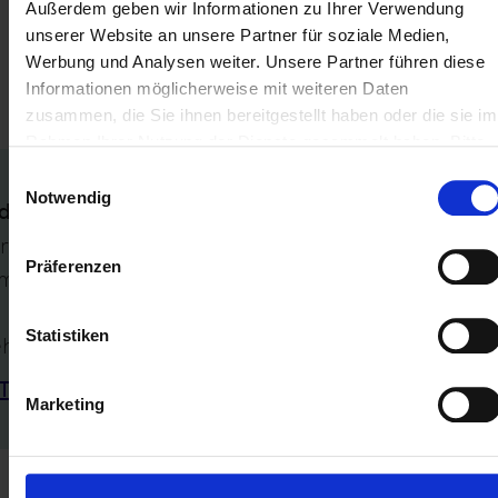
Außerdem geben wir Informationen zu Ihrer Verwendung
übereinstimmen.
unserer Website an unsere Partner für soziale Medien,
Werbung und Analysen weiter. Unsere Partner führen diese
Relevante Abschnitte im Technischen Leitfaden:
Informationen möglicherweise mit weiteren Daten
– Tz. B.14.3.2.2
zusammen, die Sie ihnen bereitgestellt haben oder die sie im
Rahmen Ihrer Nutzung der Dienste gesammelt haben. Bitte
beachten Sie unsere
Datenschutzerklärung
.
Einwilligungsauswahl
Notwendig
deutung
r Wert der Position ‚bsPi.ass.sum‘ stimmt nicht mit
Präferenzen
m Wert der Position ‚bsPi.eqLiab.sum‘ überein.
Statistiken
hr zu:
Taxonomie
#Bilanzsumme
Marketing