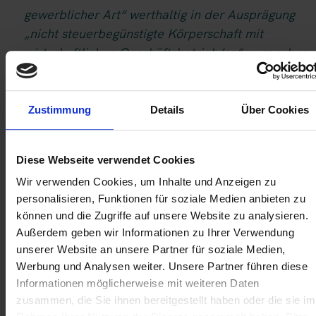
gewerblicher Art“ werthaltig in der Ausprägung
„nicht steuerbegünstigte Körperschaft mit
wirtschaftlichen Geschäftsbetrieb/en“ angegeben,
so muss „Übermittlungsvariante bei Unternehmen
mit wirtschaftlichem Geschäftsbetrieb oder Betrie
gewerblicher Art“ ebenfalls werthaltig berichtet
Zustimmung
Details
Über Cookies
werden, und zwar in einer der folgenden
Ausprägungen: – „Bilanz und GuV der
Diese Webseite verwendet Cookies
Gesamtkörperschaft (Berichtsbestandteil Bilanz
Wir verwenden Cookies, um Inhalte und Anzeigen zu
und GuV) sowie Steuerbilanz/en und/oder GuV/en
personalisieren, Funktionen für soziale Medien anbieten zu
für den / die wirtschaftlichen Geschäftsbetrieb/e
können und die Zugriffe auf unsere Website zu analysieren.
oder Betrieb/e gewerblicher Art
Außerdem geben wir Informationen zu Ihrer Verwendung
(Tabellendarstellung)“ – „Steuerbilanz/en und/ode
unserer Website an unsere Partner für soziale Medien,
GuV/en für den / die wirtschaftlichen
Werbung und Analysen weiter. Unsere Partner führen diese
Geschäftsbetrieb/e oder Betrieb/e gewerblicher
Informationen möglicherweise mit weiteren Daten
Art (Tabellendarstellung) ohne werthaltige
zusammen, die Sie ihnen bereitgestellt haben oder die sie im