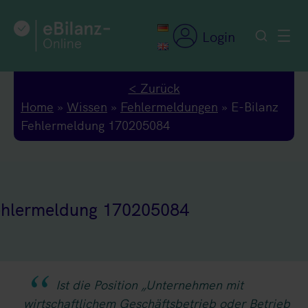
Zum
Inhalt
Login
springen
< Zurück
Home
»
Wissen
»
Fehlermeldungen
»
E-Bilanz
Fehlermeldung 170205084
ehlermeldung 170205084
Ist die Position „Unternehmen mit
wirtschaftlichem Geschäftsbetrieb oder Betrieb