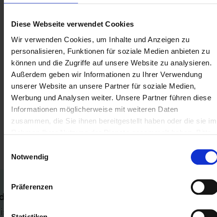
Handelsbilanz dar, so muss wenigstens ein
werthaltiger Überleitungseintrag vorhanden sein,
Diese Webseite verwendet Cookies
es sei denn, eine der folgenden Positionen wurde
Wir verwenden Cookies, um Inhalte und Anzeigen zu
werthaltig berichtet: – „steuerlicher Gewinn“ im
personalisieren, Funktionen für soziale Medien anbieten zu
Bereich „steuerliche Gewinnermittlung für
können und die Zugriffe auf unsere Website zu analysieren.
wirtschaftliche Geschäftsbetriebe“ –
Außerdem geben wir Informationen zu Ihrer Verwendung
„Übermittlungsvariante bei Unternehmen mit
unserer Website an unsere Partner für soziale Medien,
Werbung und Analysen weiter. Unsere Partner führen diese
wirtschaftlichem Geschäftsbetrieb oder Betrieb
Informationen möglicherweise mit weiteren Daten
gewerblicher Art“
zusammen, die Sie ihnen bereitgestellt haben oder die sie im
Rahmen Ihrer Nutzung der Dienste gesammelt haben. Bitte
Relevante Abschnitte im Technischen Leitfaden:
beachten Sie unsere
Datenschutzerklärung
.
Einwilligungsauswahl
– Tz. B.15.1
Notwendig
Präferenzen
deutung
 ist kein werthaltiger Überleitungseintrag vorhande
Statistiken