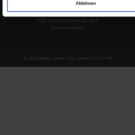
Ablehnen
Impressum
Datenschutzerklärung
AGB | Nutzungsbedingungen
Barrierefreiheit
© 2026 eBilanz-Online | fwsb GmbH | 2.12.0.10