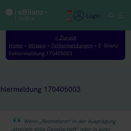
Zum
Inhalt
Login
springen
< Zurück
Home
»
Wissen
»
Fehlermeldungen
»
E-Bilanz
Fehlermeldung 170405003
ehlermeldung 170405003
Wenn „Rechtsform“ in der Ausprägung
„atypisch stille Gesellschaft“ oder in einer