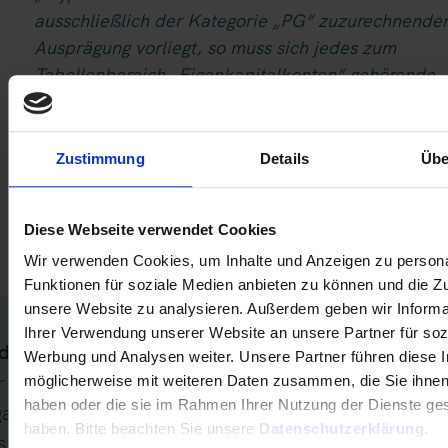
ausschließlich der Kategorie „PG“ zuzurechnende
Ausprägung vorliegt, so muss sich jedes zum
Tabellenbereich „Eigenkapitalkonten“ gehörende
Fakt einem „Gesellschafter“-Eintrag mit
entsprechender „Gesellschafterschlüssel“-Angabe
(„genInfo.company.id.shareholder.id“) zuordnen
Zustimmung
Details
Übe
lassen.
Diese Webseite verwendet Cookies
Relevante Abschnitte im Technischen Leitfaden:
– Tz. B.19.2
Wir verwenden Cookies, um Inhalte und Anzeigen zu persona
Funktionen für soziale Medien anbieten zu können und die Zug
unsere Website zu analysieren. Außerdem geben wir Informa
Ihrer Verwendung unserer Website an unsere Partner für soz
deutung
Werbung und Analysen weiter. Unsere Partner führen diese 
r den Gesellschafterschlüsselwert
möglicherweise mit weiteren Daten zusammen, die Sie ihnen 
haben oder die sie im Rahmen Ihrer Nutzung der Dienste g
gaap:table.kke.partnerKey.Wert$‘ wurden Positio
haben. Bitte beachten Sie unsere
Datenschutzerklärung
.
s Hypercubes ‚cube.equityAccounts‘ berichtet (z. B