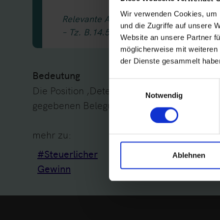
Wir verwenden Cookies, um I
Relevante Abschnitte im Technischen L
und die Zugriffe auf unsere 
– Tz. B.14.5.1
Website an unsere Partner fü
möglicherweise mit weiteren
der Dienste gesammelt haben
Bedeutung
Einwilligungsauswahl
Die Position ‚DeterminationOfTaxableIncom
Notwendig
gegebenen Belegung der Position ‚genInfo.
mehr zu:
#Steuerlicher
#Steuerliche Gewinne
Ablehnen
Gewinn
internationalen Verk