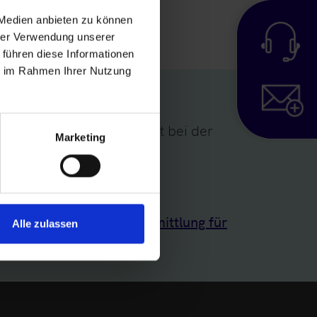
 Medien anbieten zu können
hrer Verwendung unserer
 führen diese Informationen
ie im Rahmen Ihrer Nutzung
altig berichtet. Dies ist bei der
Marketing
ht zulässig.
ernehmen mit Gewinnermittlung für
Alle zulassen
ndere Fälle