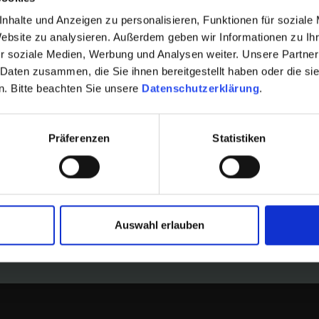
nhalte und Anzeigen zu personalisieren, Funktionen für soziale
eitfaden:
Website zu analysieren. Außerdem geben wir Informationen zu I
r soziale Medien, Werbung und Analysen weiter. Unsere Partner
 Daten zusammen, die Sie ihnen bereitgestellt haben oder die s
. Bitte beachten Sie unsere
Datenschutzerklärung
.
eSpec.merchantVessels.taxableIncome‘ wurde werth
Präferenzen
Statistiken
company.id.entityWithTaxablePurposeBusiness‘ nic
rmittlung bei Handelsschiffen im
#Unt
Auswahl erlauben
ehr
beso