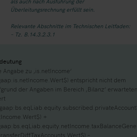
als auch nach Ausführung der
Überleitungsrechnung erfüllt sein.
Relevante Abschnitte im Technischen Leitfaden:
– Tz. B.14.3.2.3.1
deutung
e Angabe zu ‚is.netIncome‘
gaap:is.netIncome.Wert$) entspricht nicht dem
fgrund der Angaben im Bereich ‚Bilanz‘ erwartete
rt
$gaap:bs.eqLiab.equity.subscribed.privateAccount
tIncome.Wert$) +
gaap:bs.eqLiab.equity.netIncome.taxBalanceGene
.transferDiffTaxAccounts.Wert$) –