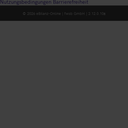
Nutzungsbedingungen
Barrierefreiheit
© 2026 eBilanz-Online | fwsb GmbH | 2.12.0.10