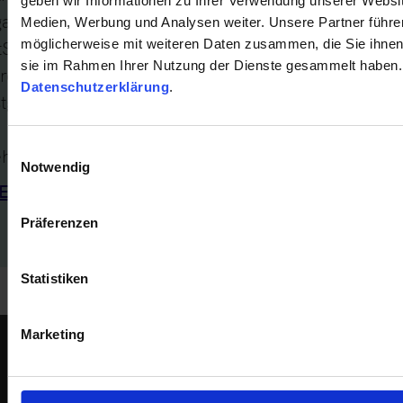
geben wir Informationen zu Ihrer Verwendung unserer Websit
gaap:bs.ass.deficitNotCoveredByCapital.privateA
Medien, Werbung und Analysen weiter. Unsere Partner führe
tSP.netIncome.beforeTransfer.Wert$)). Der Fehler
möglicherweise mit weiteren Daten zusammen, die Sie ihnen b
sie im Rahmen Ihrer Nutzung der Dienste gesammelt haben. 
rde vor Ausführung der Überleitungsrechnung
Datenschutzerklärung
.
tgestellt.
Einwilligungsauswahl
hr zu:
Notwendig
Einzelunternehmen
#Jahresüberschuss/Jahresf
Präferenzen
Statistiken
Marketing