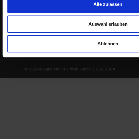
Alle zulassen
Impressum
Datenschutzerklärung
Auswahl erlauben
AGB | Nutzungsbedingungen
Barrierefreiheit
Ablehnen
© 2026 eBilanz-Online | fwsb GmbH | 2.12.0.10