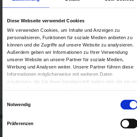
„Bilanz enthält Ausweis des Bilanzgewinns“ mit „ja
angegeben wurde, muss eine der folgenden
Diese Webseite verwendet Cookies
Positionen werthaltig berichtet werden: –
Eigenkapital, Bilanzgewinn / Bilanzverlust (Bilanz)
Wir verwenden Cookies, um Inhalte und Anzeigen zu
personalisieren, Funktionen für soziale Medien anbieten zu
– bei Kapitalgesellschaften – Eigenkapital,
können und die Zugriffe auf unsere Website zu analysieren.
Bilanzgewinn / Bilanzverlust (Bilanz) im Sinne des 
Außerdem geben wir Informationen zu Ihrer Verwendung
264c Abs. 2 HGB bei
unserer Website an unsere Partner für soziale Medien,
Personen(handels)gesellschaften
Werbung und Analysen weiter. Unsere Partner führen diese
Informationen möglicherweise mit weiteren Daten
Relevante Abschnitte im Technischen Leitfaden:
zusammen, die Sie ihnen bereitgestellt haben oder die sie im
– Tz. B.9.1.1
Rahmen Ihrer Nutzung der Dienste gesammelt haben. Bitte
beachten Sie unsere
Datenschutzerklärung
.
Einwilligungsauswahl
Notwendig
deutung
 liegt keine werthaltige Angabe zu
Präferenzen
s.eqLiab.equity.profitLoss‘ oder zu