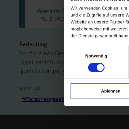
Wir verwenden Cookies, um I
Relevante Abschnitte im Technischen L
und die Zugriffe auf unsere 
– Tz. B.14.3.1.19
Website an unsere Partner fü
möglicherweise mit weiteren
der Dienste gesammelt haben
Bedeutung
Einwilligungsauswahl
Der für einen Gesellschafter bei ‚genInf
Notwendig
‚$gcd:genInfo.company.id.shareholder.curr
‚genInfo.company.id.legalStatus‘ nicht zulä
mehr zu:
Ablehnen
#Personengesellschaft
#Gesellschafter