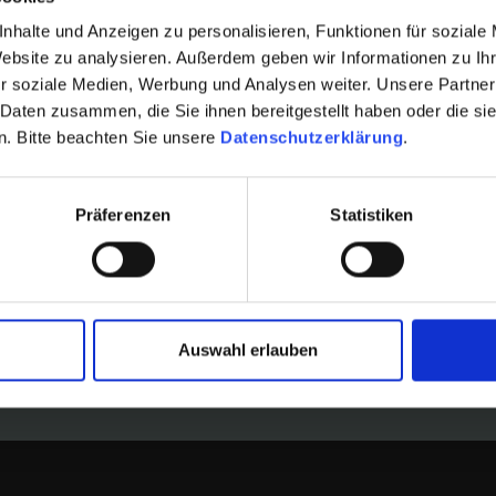
nhalte und Anzeigen zu personalisieren, Funktionen für soziale
eitfaden:
Website zu analysieren. Außerdem geben wir Informationen zu I
r soziale Medien, Werbung und Analysen weiter. Unsere Partner
 Daten zusammen, die Sie ihnen bereitgestellt haben oder die s
. Bitte beachten Sie unsere
Datenschutzerklärung
.
o.company.id.shareholder.currentnumber‘ angegebe
Präferenzen
Statistiken
entnumber.Wert$‘ ist nicht eindeutig. Dies ist be
ssig.
Auswahl erlauben