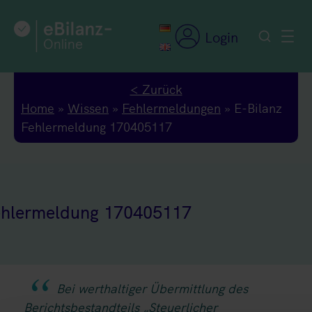
Zum
Inhalt
Login
springen
< Zurück
Home
»
Wissen
»
Fehlermeldungen
»
E-Bilanz
Fehlermeldung 170405117
ehlermeldung 170405117
Bei werthaltiger Übermittlung des
Berichtsbestandteils „Steuerlicher