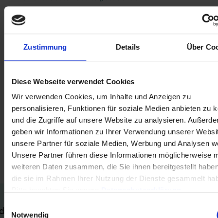
Betriebsvermögensvergleich“ muss das dort
angegebene Betriebsvermögen zum Ende des
Wirtschaftsjahres mit dem um den Wert von 16.
Nicht durch Eigenkapital gedeckter Fehlbetrag
Zustimmung
Details
Über Co
verminderten Wert der Position „11. Eigenkapital“
im Bereich „Bilanz“ übereinstimmen (Anforderung
Diese Webseite verwendet Cookies
für Zahlungsinstitutetaxonomie). Nicht (werthaltig)
Wir verwenden Cookies, um Inhalte und Anzeigen zu
berichtete Positionen werden beim rechnerischen
personalisieren, Funktionen für soziale Medien anbieten zu 
Abgleich so behandelt, als seien sie mit dem Wert
und die Zugriffe auf unsere Website zu analysieren. Außerd
0 versehen.
geben wir Informationen zu Ihrer Verwendung unserer Websi
unsere Partner für soziale Medien, Werbung und Analysen we
Relevante Abschnitte im Technischen Leitfaden:
Unsere Partner führen diese Informationen möglicherweise m
– Tz. B.14.3.2.12.2
weiteren Daten zusammen, die Sie ihnen bereitgestellt habe
die sie im Rahmen Ihrer Nutzung der Dienste gesammelt ha
Bitte beachten Sie unsere
Datenschutzerklärung
.
Einwilligungsauswahl
deutung
Notwendig