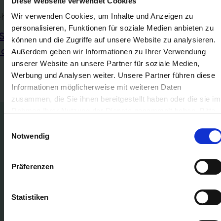
Diese Webseite verwendet Cookies
hr zu:
Wir verwenden Cookies, um Inhalte und Anzeigen zu
personalisieren, Funktionen für soziale Medien anbieten zu
Steuerliche
#Kapitalkontenentwicklu
können und die Zugriffe auf unsere Website zu analysieren.
odifikationen
Außerdem geben wir Informationen zu Ihrer Verwendung
unserer Website an unsere Partner für soziale Medien,
Werbung und Analysen weiter. Unsere Partner führen diese
Informationen möglicherweise mit weiteren Daten
zusammen, die Sie ihnen bereitgestellt haben oder die sie im
Rahmen Ihrer Nutzung der Dienste gesammelt haben. Bitte
E-Bilanz-Fehlermeldungen:
beachten Sie unsere
Datenschutzerklärung
.
Einwilligungsauswahl
Notwendig
GCD:
Präferenzen
Statistiken
Unerlaubte Angaben >>>