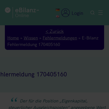
Zum
Inhalt
Login
springen
< Zurück
Home
»
Wissen
»
Fehlermeldungen
»
E-Bilanz
Fehlermeldung 170405160
ehlermeldung 170405160
Der für die Position „Eigenkapital,
steuerlicher Ausgleichsposten“ angegebene Wert