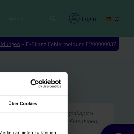
Login
Kontakt
eldungen
»
E-Bilanz Fehlermeldung E200000037
Über Cookies
etrag“ oder „Nicht durch Eigenkapital
h Vermögenseinlagen gedeckte Entnahmen,
e]“ angegeben werden.
 Medien anbieten zu können