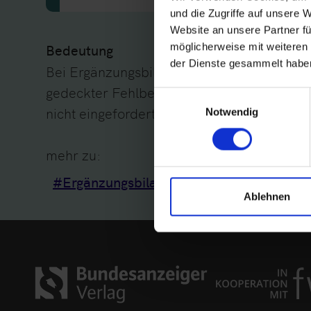
und die Zugriffe auf unsere 
Website an unsere Partner fü
Bedeutung
möglicherweise mit weiteren
der Dienste gesammelt haben
Bei Ergänzungsbilanz dürfen keine Daten z
gedeckter Fehlbetrag / nicht durch Vermö
Einwilligungsauswahl
nicht eingeforderte ausstehende Einlagen 
Notwendig
mehr zu:
#Ergänzungsbilanz
Ablehnen