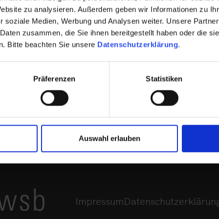
Website zu analysieren. Außerdem geben wir Informationen zu I
r soziale Medien, Werbung und Analysen weiter. Unsere Partner
 Daten zusammen, die Sie ihnen bereitgestellt haben oder die s
. Bitte beachten Sie unsere
Datenschutzerklärung
.
um „Nicht durch Eigenkapital gedeckter Fehlbetra
genseinlagen gedeckter Verlustanteil / nicht dur
der persönlich haftenden Gesellschafter GetConte
Präferenzen
Statistiken
Auswahl erlauben
Impressum
Datenschutzerklärun