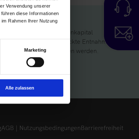
hrer Verwendung unserer
 führen diese Informationen
ie im Rahmen Ihrer Nutzung
g“ oder „Nicht durch Eigenkapital
ch Vermögenseinlagen gedeckte Entnahmen,
nt(„Aktivseite“)“ angegeben werden.
Marketing
Alle zulassen
g
AGB | Nutzungsbedingungen
Barrierefreiheit