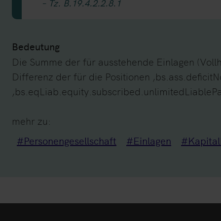
– Tz. B.19.4.2.2.8.1
Bedeutung
Die Summe der für ausstehende Einlagen (Voll
Differenz der für die Positionen ‚bs.ass.defic
‚bs.eqLiab.equity.subscribed.unlimitedLiableP
mehr zu:
#Personengesellschaft
#Einlagen
#Kapital