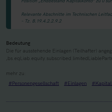
Position „Endbestand Kapitalkonto“ zu 0 su
Relevante Abschnitte im Technischen Leitfa
– Tz. B.19.4.2.2.9.2
Bedeutung
Die für ausstehende Einlagen (Teilhafter) ang
‚bs.eqLiab.equity.subscribed.limitedLiablePart
mehr zu:
#Personengesellschaft
#Einlagen
#Kapital