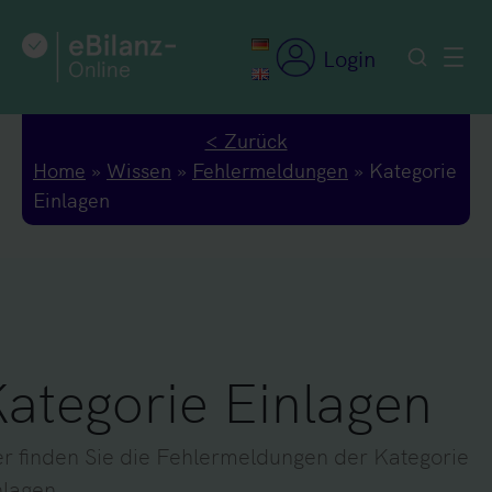
Zum
Inhalt
Login
springen
< Zurück
Home
»
Wissen
»
Fehlermeldungen
»
Kategorie
Einlagen
ategorie Einlagen
er finden Sie die Fehlermeldungen der Kategorie
nlagen.