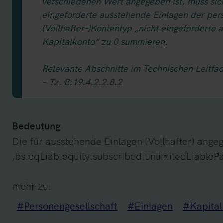
verschiedenen Wert angegeben ist, muss sich 
eingeforderte ausstehende Einlagen der pers
(Vollhafter-)Kontentyp „nicht eingeforderte
Kapitalkonto“ zu 0 summieren.
Relevante Abschnitte im Technischen Leitfa
– Tz. B.19.4.2.2.8.2
Bedeutung
Die für ausstehende Einlagen (Vollhafter) ang
‚bs.eqLiab.equity.subscribed.unlimitedLiablePa
mehr zu:
#Personengesellschaft
#Einlagen
#Kapital