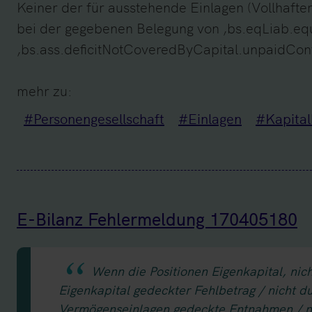
Keiner der für ausstehende Einlagen (Vollhafte
bei der gegebenen Belegung von ‚bs.eqLiab.equ
‚bs.ass.deficitNotCoveredByCapital.unpaidContr
mehr zu:
#Personengesellschaft
#Einlagen
#Kapital
E-Bilanz Fehlermeldung 170405180
Wenn die Positionen Eigenkapital, nic
Eigenkapital gedeckter Fehlbetrag / nicht d
Vermögenseinlagen gedeckte Entnahmen / n