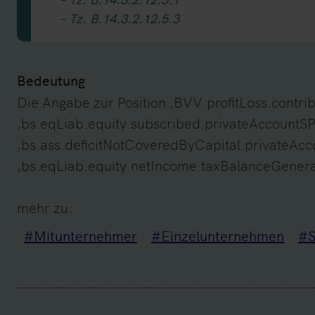
– Tz. B.14.3.2.12.5.3
Bedeutung
Die Angabe zur Position ‚BVV.profitLoss.contri
‚bs.eqLiab.equity.subscribed.privateAccountS
‚bs.ass.deficitNotCoveredByCapital.privateAc
‚bs.eqLiab.equity.netIncome.taxBalanceGeneral
mehr zu:
#Mitunternehmer
#Einzelunternehmen
#S