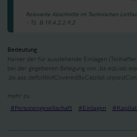
Relevante Abschnitte im Technischen Leitfa
– Tz. B.19.4.2.2.9.2
Bedeutung
Keiner der für ausstehende Einlagen (Teilhafte
bei der gegebenen Belegung von ‚bs.eqLiab.equ
‚bs.ass.deficitNotCoveredByCapital.unpaidContr
mehr zu:
#Personengesellschaft
#Einlagen
#Kapital