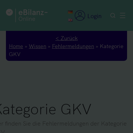
Zum
Inhalt
Login
springen
< Zurück
Home
»
Wissen
»
Fehlermeldungen
»
Kategorie
GKV
ategorie GKV
er finden Sie die Fehlermeldungen der Kategorie
V.