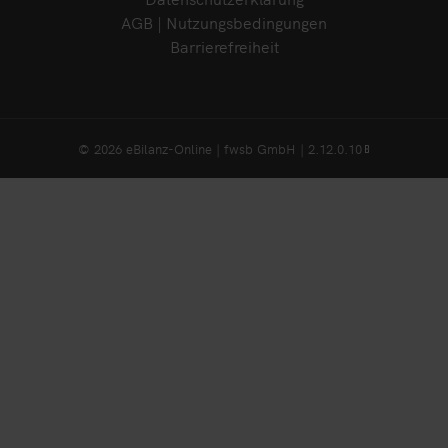
AGB | Nutzungsbedingungen
Barrierefreiheit
© 2026 eBilanz-Online | fwsb GmbH | 2.12.0.10