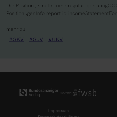
Die Position ‚is.netIncome.regular.operatingCO
Position ‚genInfo.report.id.incomeStatementForm
mehr zu:
#GKV
#GuV
#UKV
Impressum
Datenschutzerklärung