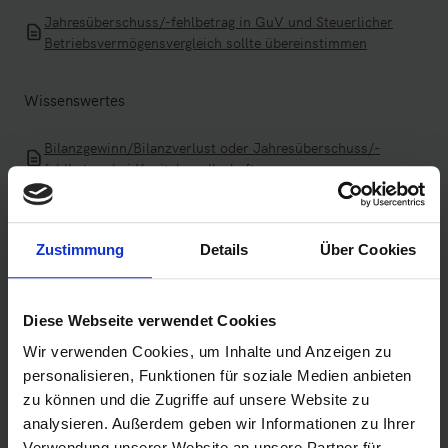
Jahresüberschuss/-fehlbetrag in GuV und Steuerlicher
Betriebsvermögensvergleich sollte übereinstimmen
Wissenswertes
Bilanzgewinn/Bilanzverlust oder Jahresüberschuss/-
fehlbetrag bei Kapitalgesellschaften
Bilanzgewinn/Bilanzverlust oder Jahresüberschuss/-
fehlbetrag bei Personenhandelsgesellschaften
Zustimmung
Details
Über Cookies
Jahresüberschuss/ -fehlbetrag in Bilanz und GuV sollte
übereinstimmen
Diese Webseite verwendet Cookies
Mindestumfang im Teil „Allgemeine Angaben (GCD-
Wir verwenden Cookies, um Inhalte und Anzeigen zu
Daten)“
personalisieren, Funktionen für soziale Medien anbieten
Summenmussfeld und Bezeichnungen
zu können und die Zugriffe auf unsere Website zu
analysieren. Außerdem geben wir Informationen zu Ihrer
Vorgang bearbeiten (z. B. Wirtschaftsjahr anpassen,
Verwendung unserer Website an unsere Partner für