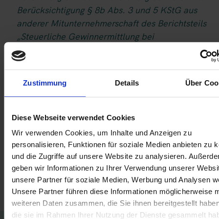
Berücksichtigung § 8b Abs. 3 und 5 KStG aus
anderer Mitunternehmerschaft des Berichtsteils
„Steuerliche Gewinnermittlung bei
Feststellungsverfahren“ werthaltig berichtet, so ist
auch die Position Steuerliche Korrekturen bei
Beteiligungen aus Personengesellschaften,
Zustimmung
Details
Über Coo
Korrekturen nach § 3 Nr. 40 EStG und § 3c Abs. 2
EStG und § 8b KStG unter Berücksichtigung § 8b
Abs. 3 und 5 KStG des Berichtsteils „Steuerliche
Diese Webseite verwendet Cookies
Gewinnermittlung“ werthaltig anzugeben, und die
Wir verwenden Cookies, um Inhalte und Anzeigen zu
für die beiden Positionen berichteten Werte
personalisieren, Funktionen für soziale Medien anbieten zu 
müssen sich zu 0 summieren.
und die Zugriffe auf unsere Website zu analysieren. Außerd
geben wir Informationen zu Ihrer Verwendung unserer Websi
Relevante Abschnitte im Technischen Leitfaden:
unsere Partner für soziale Medien, Werbung und Analysen we
Unsere Partner führen diese Informationen möglicherweise m
– Tz. B.14.3.2.16.2
weiteren Daten zusammen, die Sie ihnen bereitgestellt habe
die sie im Rahmen Ihrer Nutzung der Dienste gesammelt ha