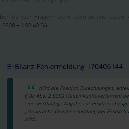
ben Sie noch Fragen? Dann rufen Sie uns kostenfr
:
0800 – 1 23 43 36
E-Bilanz Fehlermeldung 170405144
Wird die Position Zurechnungen, antei
§ 3c Abs. 2 EStG (Teileinkünfteverfahren) des
eine werthaltige Angabe zur Position abzügli
„Steuerliche Gewinnermittlung bei Feststellun
wird.